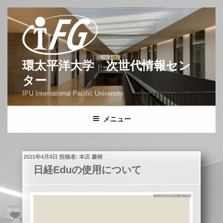
コ
ン
テ
ン
ツ
環太平洋大学 次世代情報セン
へ
ター
ス
IPU International Pacific University
キ
ッ
メニュー
プ
投
2021年4月8日
投稿者:
本庄 慶樹
稿
日経Eduの使用について
日: