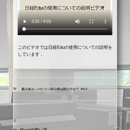
このビデオでは日経Eduの使用についての説明を
しています．
カ
新入生と、パソコン初心者は読んでみて_PILV
テ
ゴ
リ
ー
投
前
前
稿
の
Meetの使い方