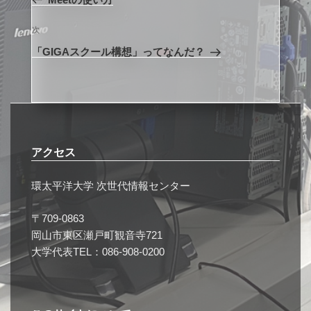
ナ
投
ビ
稿
次
次
ゲ
の
「GIGAスクール構想」ってなんだ？
投
ー
稿
シ
ョ
ン
アクセス
環太平洋大学 次世代情報センター
〒709-0863
岡山市東区瀬戸町観音寺721
大学代表TEL：086-908-0200