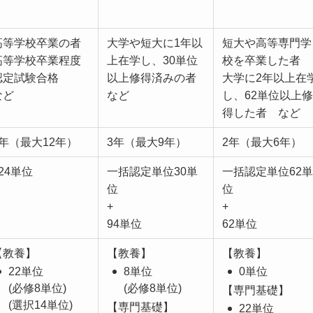
高等学校卒業の者
大学や短大に1年以
短大や高等専門学
高等学校卒業程度
上在学し、30単位
校を卒業した者
認定試験合格
以上修得済みの者
大学に2年以上在
など
など
し、62単位以上修
得した者 など
4年（最大12年）
3年（最大9年）
2年（最大6年）
24単位
一括認定単位30単
一括認定単位62単
位
位
+
+
94単位
62単位
【教養】
【教養】
【教養】
22単位
8単位
0単位
(必修8単位)
(必修8単位)
【専門基礎】
(選択14単位)
【専門基礎】
22単位