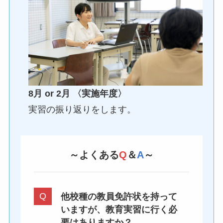
8月 or 2月 〈実施年度〉
実習の振り返りをします。
～よくある
Q
＆
A
～
他校種の教員免許状を持って
いますが、教育実習に行く必
要はありますか？