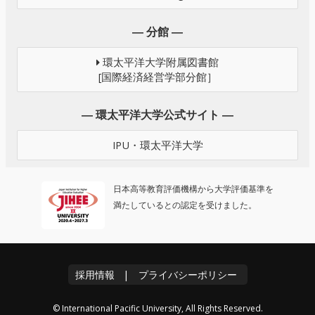
― 分館 ―
環太平洋大学附属図書館
[国際経済経営学部分館］
― 環太平洋大学公式サイト ―
IPU・環太平洋大学
日本高等教育評価機構から大学評価基準を
満たしているとの認定を受けました。
採用情報
|
プライバシーポリシー
© International Pacific University, All Rights Reserved.