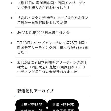
７月12日に第26回中国・四国チアリーディ
ング選手権大会が行われました！
「安心・安全の街 赤磐」へーIPUチア＆ダン
ス部が一日警察隊長として活躍
JAPAN CUP2025日本選手権大会
7月13日にジップアリーナにて第25回中国・
四国チアリーディング選手権大会が行われま
した！
3月16日に全日本選抜チアリーディング選手
権大会（岡山大会）兼第30回西日本チアリ
ーディング選手権大会が行われました！
部活動別アーカイブ
＃硬式野球部
＃陸上競技部
＃サッカー部
＃女子柔道部