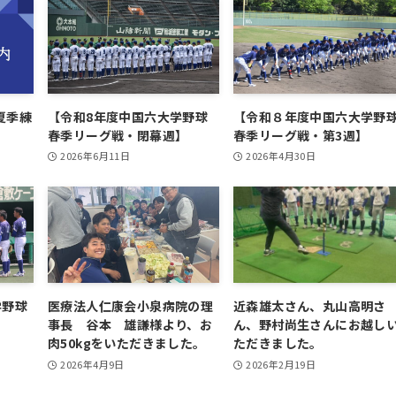
夏季練
【令和8年度中国六大学野球
【令和８年度中国六大学野
春季リーグ戦・閉幕週】
春季リーグ戦・第3週】
2026年6月11日
2026年4月30日
学野球
医療法人仁康会小泉病院の理
近森雄太さん、丸山高明さ
】
事長 谷本 雄謙様より、お
ん、野村尚生さんにお越し
肉50kgをいただきました。
ただきました。
2026年4月9日
2026年2月19日