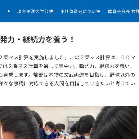
環太平洋大学公式
IPU 体育会について
体育会会長 挨
発力・継続力を養う！
２乗マス計算を実施しました。この２乗マス計算は１００マ
では２乗マス計算を通して集中力、瞬発力、継続力を養い、
も育成します。幣部は本物の文武両道を目指し、野球以外の
様々な事柄に対応できる人間を目指していきたいと考えてい