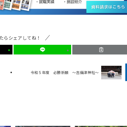
たらシェアしてね！
令和５年度 必勝祈願 ～吉備津神社～