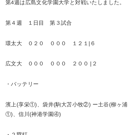
第4週は広島文化学園大学と対戦いたしました。
第４週 １日目 第３試合
環太大 ０２０ ０００ １２１|６
広文大 ０００ ０００ ２００ |２
・バッテリー
濱上(享栄①)、袋井(駒大苫小牧②) ー土谷(柳ヶ浦
①)、信川(神港学園④)
・２塁打