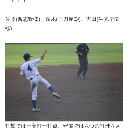
佐藤(習志野③)、鈴木(三刀屋③)、吉田(生光学園
④)
打撃では一安打一打点、守備では六つの打球をさ