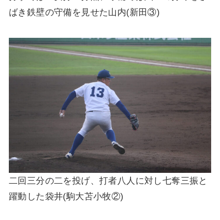
ばき鉄壁の守備を見せた山内(新田③)
二回三分の二を投げ、打者八人に対し七奪三振と
躍動した袋井(駒大苫小牧②)