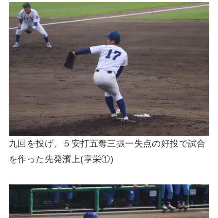
九回を投げ、５安打五奪三振一失点の好投で試合
を作った先発濱上(享栄①)