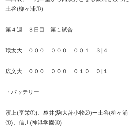
土谷(柳ヶ浦①)
第４週 ３日目 第１試合
環太大 ０００ ０００ ００１ ３|４
広文大 ０００ ０００ ０１０ ０|１
・バッテリー
濱上(享栄①)、袋井(駒大苫小牧②)ー土谷(柳ヶ浦
①)、信川(神港学園④)