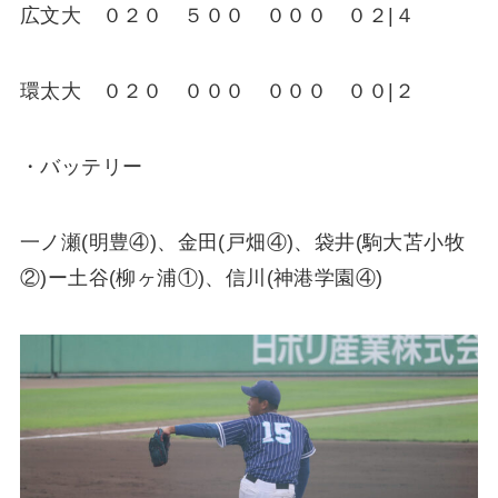
広文大 ０２０ ５００ ０００ ０２|４
環太大 ０２０ ０００ ０００ ００|２
・バッテリー
一ノ瀬(明豊④)、金田(戸畑④)、袋井(駒大苫小牧
②)ー土谷(柳ヶ浦①)、信川(神港学園④)