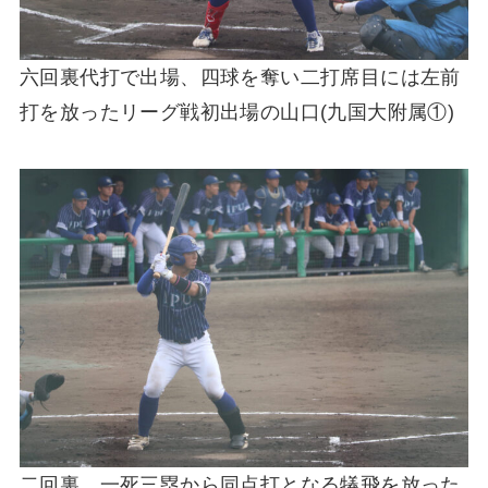
六回裏代打で出場、四球を奪い二打席目には左前
打を放ったリーグ戦初出場の山口(九国大附属①)
二回裏、一死三塁から同点打となる犠飛を放った