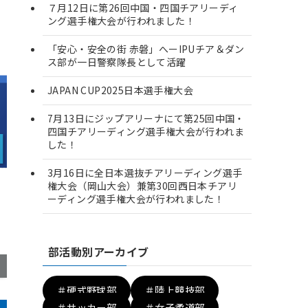
７月12日に第26回中国・四国チアリーディ
ング選手権大会が行われました！
「安心・安全の街 赤磐」へーIPUチア＆ダン
ス部が一日警察隊長として活躍
JAPAN CUP2025日本選手権大会
7月13日にジップアリーナにて第25回中国・
四国チアリーディング選手権大会が行われま
した！
3月16日に全日本選抜チアリーディング選手
権大会（岡山大会）兼第30回西日本チアリ
ーディング選手権大会が行われました！
部活動別アーカイブ
＃硬式野球部
＃陸上競技部
＃サッカー部
＃女子柔道部