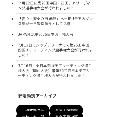
７月12日に第26回中国・四国チアリーディ
ング選手権大会が行われました！
「安心・安全の街 赤磐」へーIPUチア＆ダン
ス部が一日警察隊長として活躍
JAPAN CUP2025日本選手権大会
7月13日にジップアリーナにて第25回中国・
四国チアリーディング選手権大会が行われま
した！
3月16日に全日本選抜チアリーディング選手
権大会（岡山大会）兼第30回西日本チアリ
ーディング選手権大会が行われました！
部活動別アーカイブ
＃硬式野球部
＃陸上競技部
＃サッカー部
＃女子柔道部