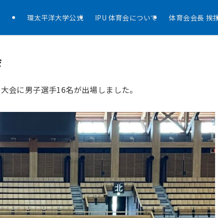
環太平洋大学公式
IPU 体育会について
体育会会長 挨
会
権大会に男子選手16名が出場しました。