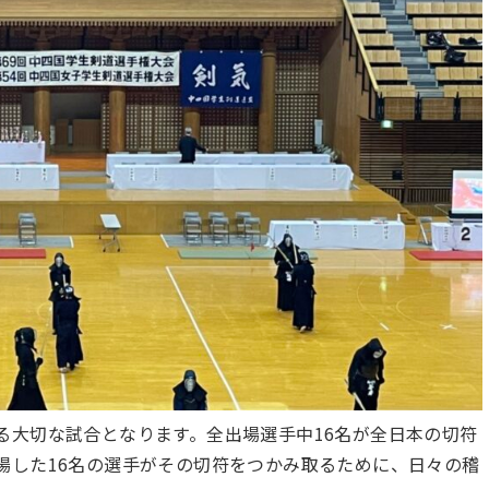
る大切な試合となります。全出場選手中16名が全日本の切符
場した16名の選手がその切符をつかみ取るために、日々の稽