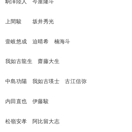
駒澤陸人 今屋隆斗
上間駿 坂井秀光
壹岐悠成 迫晴希 楠海斗
我如古龍生 齋藤大生
中島功陽 我如古瑛士 古江信弥
内田直也 伊藤駿
松嶺安孝 阿比留大志