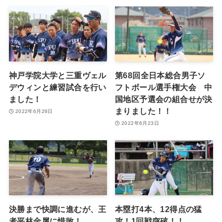
神戸学院大学と三重ヴェル
第68回全日本総合男子ソ
デウィンと練習試合を行い
フトボール選手権大会 中
ました！
国地区予選会の組合せが決
まりました！！
2022年6月26日
2022年6月23日
決勝まで快調に進むが、王
本塁打4本、12得点の猛
者平林金属に惜敗！
攻！1回戦突破！！