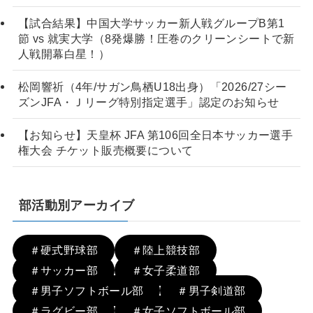
【試合結果】中国大学サッカー新人戦グループB第1
節 vs 就実大学（8発爆勝！圧巻のクリーンシートで新
人戦開幕白星！）
松岡響祈（4年/サガン鳥栖U18出身）「2026/27シー
ズンJFA・Ｊリーグ特別指定選手」認定のお知らせ
【お知らせ】天皇杯 JFA 第106回全日本サッカー選手
権大会 チケット販売概要について
部活動別アーカイブ
＃硬式野球部
＃陸上競技部
＃サッカー部
＃女子柔道部
＃男子ソフトボール部
＃男子剣道部
＃ラグビー部
＃女子ソフトボール部