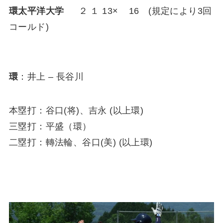
環太平洋大学
２ １ 13× 16 (規定により3回
コールド)
環
：井上 – 長谷川
本塁打：谷口(将)、吉永 (以上環)
三塁打：平盛（環）
二塁打：轉法輪、谷口(美) (以上環)