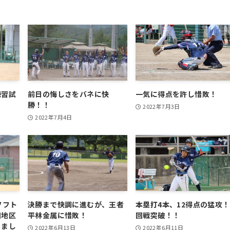
練習試
前日の悔しさをバネに快
一気に得点を許し惜敗！
勝！！
2022年7月3日
2022年7月4日
ソフト
決勝まで快調に進むが、王者
本塁打4本、12得点の猛攻！
国地区
平林金属に惜敗！
回戦突破！！
りまし
2022年6月13日
2022年6月11日