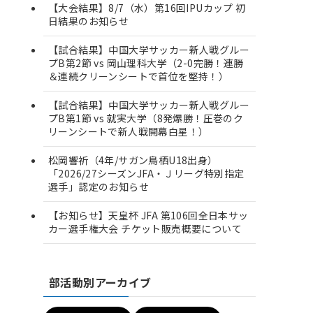
【大会結果】8/7（水）第16回IPUカップ 初
日結果のお知らせ
【試合結果】中国大学サッカー新人戦グルー
プB第2節 vs 岡山理科大学（2-0完勝！連勝
＆連続クリーンシートで首位を堅持！）
【試合結果】中国大学サッカー新人戦グルー
プB第1節 vs 就実大学（8発爆勝！圧巻のク
リーンシートで新人戦開幕白星！）
松岡響祈（4年/サガン鳥栖U18出身）
「2026/27シーズンJFA・Ｊリーグ特別指定
選手」認定のお知らせ
【お知らせ】天皇杯 JFA 第106回全日本サッ
カー選手権大会 チケット販売概要について
部活動別アーカイブ