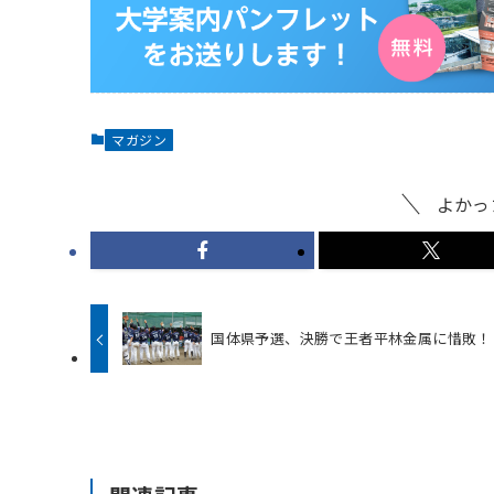
マガジン
よかっ
国体県予選、決勝で王者平林金属に惜敗！