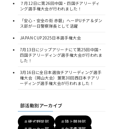
７月12日に第26回中国・四国チアリーディ
ング選手権大会が行われました！
「安心・安全の街 赤磐」へーIPUチア＆ダン
ス部が一日警察隊長として活躍
JAPAN CUP2025日本選手権大会
7月13日にジップアリーナにて第25回中国・
四国チアリーディング選手権大会が行われま
した！
3月16日に全日本選抜チアリーディング選手
権大会（岡山大会）兼第30回西日本チアリ
ーディング選手権大会が行われました！
部活動別アーカイブ
＃硬式野球部
＃陸上競技部
＃サッカー部
＃女子柔道部