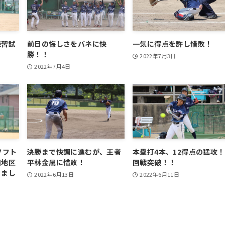
練習試
前日の悔しさをバネに快
一気に得点を許し惜敗！
勝！！
2022年7月3日
2022年7月4日
ソフト
決勝まで快調に進むが、王者
本塁打4本、12得点の猛攻！
国地区
平林金属に惜敗！
回戦突破！！
りまし
2022年6月13日
2022年6月11日