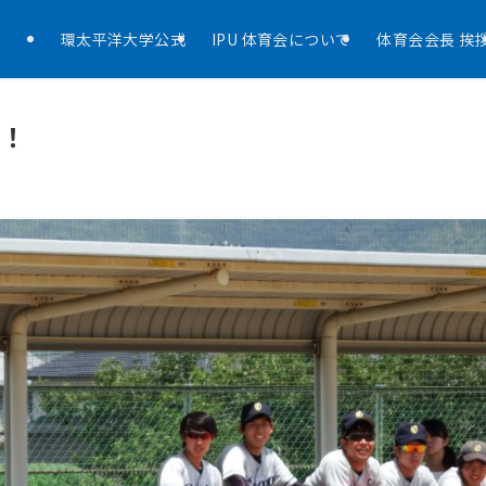
環太平洋大学公式
IPU 体育会について
体育会会長 挨
た！