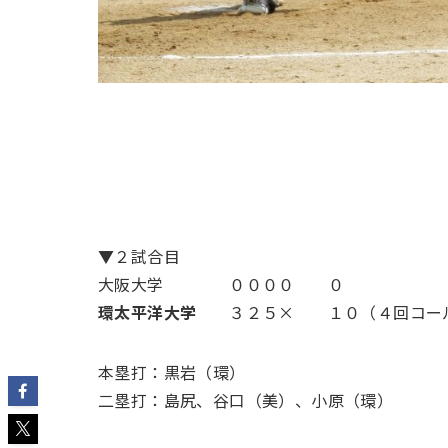
▼２試合目
大阪大学 ００００ ０
環太平洋大学
３２５× １０（４回コー
本塁打：黒岩（環）
二塁打：島尻、谷口（美）、小原（環）