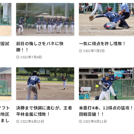
練習試
前日の悔しさをバネに快
一気に得点を許し惜敗！
勝！！
2022年7月3日
2022年7月4日
ソフト
決勝まで快調に進むが、王者
本塁打4本、12得点の猛攻！
国地区
平林金属に惜敗！
回戦突破！！
りまし
2022年6月13日
2022年6月11日