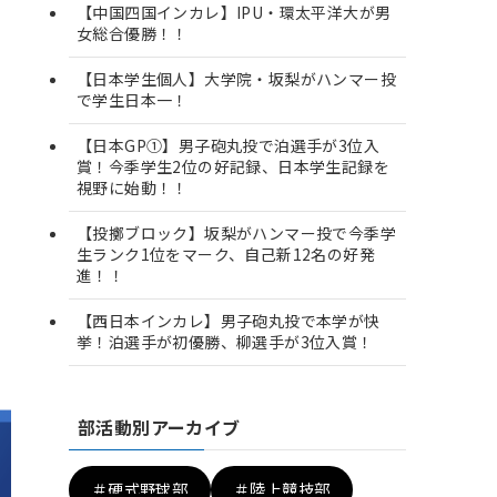
【中国四国インカレ】IPU・環太平洋大が男
女総合優勝！！
【日本学生個人】大学院・坂梨がハンマー投
で学生日本一！
【日本GP①】男子砲丸投で泊選手が3位入
賞！今季学生2位の好記録、日本学生記録を
視野に始動！！
【投擲ブロック】坂梨がハンマー投で今季学
生ランク1位をマーク、自己新12名の好発
進！！
【西日本インカレ】男子砲丸投で本学が快
挙！泊選手が初優勝、柳選手が3位入賞！
部活動別アーカイブ
＃硬式野球部
＃陸上競技部