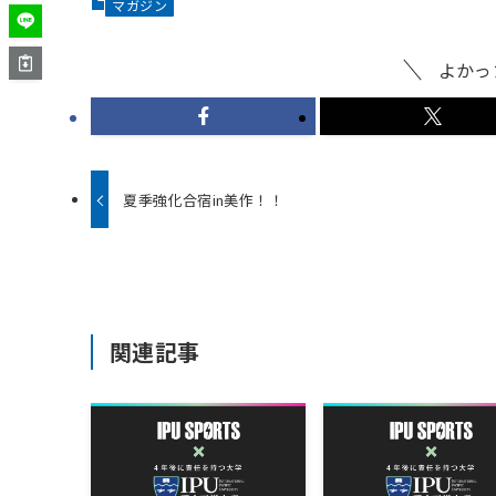
マガジン
よかっ
夏季強化合宿in美作！！
関連記事