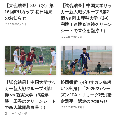
【大会結果】8/7（水）第
【試合結果】中国大学サッ
16回IPUカップ 初日結果
カー新人戦グループB第2
のお知らせ
節 vs 岡山理科大学（2-0
完勝！連勝＆連続クリーン
2026年8月8日
シートで首位を堅持！）
2026年8月3日
【試合結果】中国大学サッ
松岡響祈（4年/サガン鳥栖
カー新人戦グループB第1
U18出身）「2026/27シー
節 vs 就実大学（8発爆
ズンJFA・Ｊリーグ特別指
勝！圧巻のクリーンシート
定選手」認定のお知らせ
で新人戦開幕白星！）
2026年7月25日
2026年7月27日