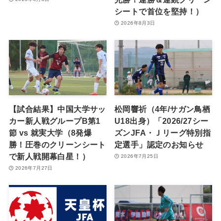
シートで首位を堅持！）
2026年8月3日
【試合結果】中国大学サッ
松岡響祈（4年/サガン鳥栖
カー新人戦グループB第1
U18出身）「2026/27シー
節 vs 就実大学（8発爆
ズンJFA・Ｊリーグ特別指
勝！圧巻のクリーンシート
定選手」認定のお知らせ
で新人戦開幕白星！）
2026年7月25日
2026年7月27日