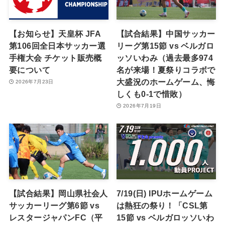
【お知らせ】天皇杯 JFA
【試合結果】中国サッカー
第106回全日本サッカー選
リーグ第15節 vs ベルガロ
手権大会 チケット販売概
ッソいわみ（過去最多974
要について
名が来場！夏祭りコラボで
大盛況のホームゲーム、悔
2026年7月23日
しくも0-1で惜敗）
2026年7月19日
【試合結果】岡山県社会人
7/19(日) IPUホームゲーム
サッカーリーグ第6節 vs
は熱狂の祭り！「CSL第
レスタージャパンFC（平
15節 vs ベルガロッソいわ