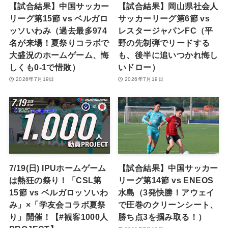
【試合結果】中国サッカー
【試合結果】岡山県社会人
リーグ第15節 vs ベルガロ
サッカーリーグ第6節 vs
ッソいわみ（過去最多974
レスタージャパンFC（平
名が来場！夏祭りコラボで
野の先制弾でリードする
大盛況のホームゲーム、悔
も、後半に追いつかれ悔し
しくも0-1で惜敗）
いドロー）
2026年7月19日
2026年7月19日
7/19(日) IPUホームゲーム
【試合結果】中国サッカー
は熱狂の祭り！「CSL第
リーグ第14節 vs ENEOS
15節 vs ベルガロッソいわ
水島（3発快勝！アウェイ
み」×「学友会コラボ夏祭
で圧巻のクリーンシート、
り」開催！【#観客1000人
勝ち点3を掴み取る！）