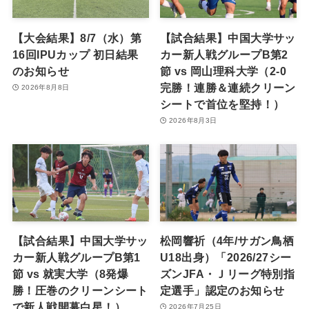
【大会結果】8/7（水）第
【試合結果】中国大学サッ
16回IPUカップ 初日結果
カー新人戦グループB第2
のお知らせ
節 vs 岡山理科大学（2-0
完勝！連勝＆連続クリーン
2026年8月8日
シートで首位を堅持！）
2026年8月3日
【試合結果】中国大学サッ
松岡響祈（4年/サガン鳥栖
カー新人戦グループB第1
U18出身）「2026/27シー
節 vs 就実大学（8発爆
ズンJFA・Ｊリーグ特別指
勝！圧巻のクリーンシート
定選手」認定のお知らせ
で新人戦開幕白星！）
2026年7月25日