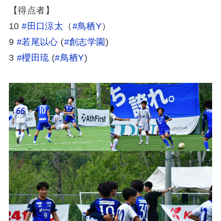
【得点者】
10
#田口涼太
（
#鳥栖Y
）
9
#若尾以心
(
#創志学園
)
3
#櫻田琉
(
#鳥栖Y
)