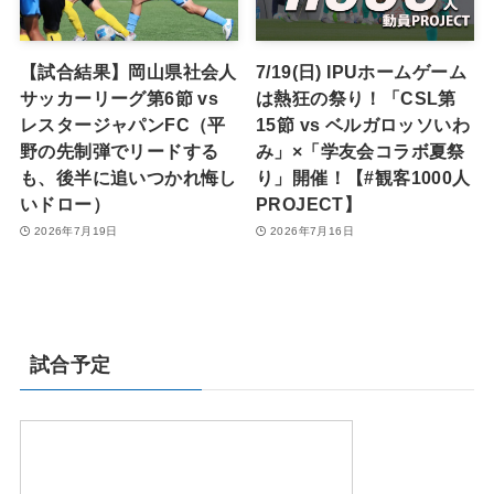
【試合結果】岡山県社会人
7/19(日) IPUホームゲーム
サッカーリーグ第6節 vs
は熱狂の祭り！「CSL第
レスタージャパンFC（平
15節 vs ベルガロッソいわ
野の先制弾でリードする
み」×「学友会コラボ夏祭
も、後半に追いつかれ悔し
り」開催！【#観客1000人
いドロー）
PROJECT】
2026年7月19日
2026年7月16日
試合予定