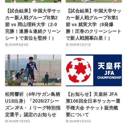
【試合結果】中国大学サッ
【試合結果】中国大学サッ
カー新人戦グループB第2
カー新人戦グループB第1
節 vs 岡山理科大学（2-0
節 vs 就実大学（8発爆
完勝！連勝＆連続クリーン
勝！圧巻のクリーンシート
シートで首位を堅持！）
で新人戦開幕白星！）
2026年8月3日
2026年7月27日
松岡響祈（4年/サガン鳥栖
【お知らせ】天皇杯 JFA
U18出身）「2026/27シー
第106回全日本サッカー選
ズンJFA・Ｊリーグ特別指
手権大会 チケット販売概
定選手」認定のお知らせ
要について
2026年7月25日
2026年7月23日