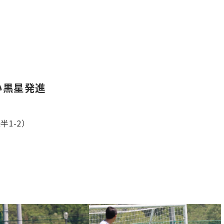
い黒星発進
半1-2）