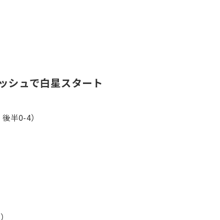
ラッシュで白星スタート
、後半0-4）
身）