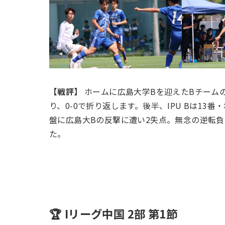
【戦評】
ホームに広島大学Bを迎えたBチーム
り、0-0で折り返します。後半、IPU Bは1
盤に広島大Bの反撃に遭い2失点。無念の逆転
た。
🏆 Iリーグ中国 2部 第1節