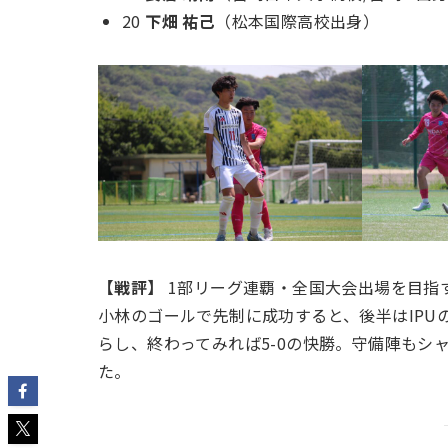
20
下畑 祐己
（松本国際高校出身）
【戦評】
1部リーグ連覇・全国大会出場を目指
小林のゴールで先制に成功すると、後半はIP
らし、終わってみれば5-0の快勝。守備陣もシ
た。