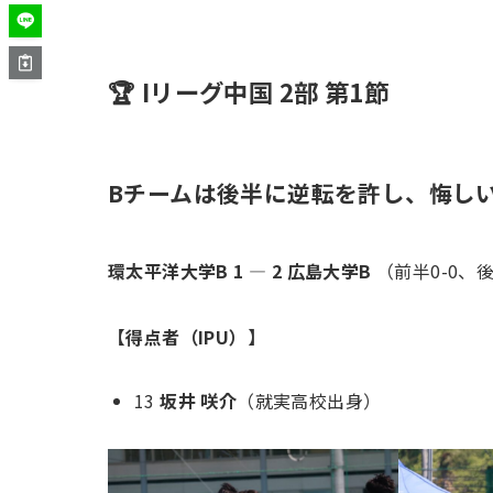
🏆 Iリーグ中国 2部 第1節
Bチームは後半に逆転を許し、悔し
環太平洋大学B 1 — 2 広島大学B
（前半0-0、後
【得点者（IPU）】
13
坂井 咲介
（就実高校出身）