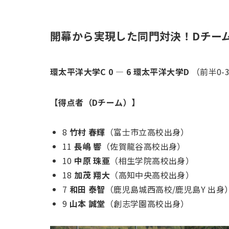
開幕から実現した同門対決！Dチー
環太平洋大学C 0 — 6 環太平洋大学D
（前半0-
【得点者（Dチーム）】
8
竹村 春輝
（富士市立高校出身）
11
長嶋 響
（佐賀龍谷高校出身）
10
中原 珠亜
（相生学院高校出身）
18
加茂 翔大
（高知中央高校出身）
7
和田 泰智
（鹿児島城西高校/鹿児島Y 出身
9
山本 誠堂
（創志学園高校出身）