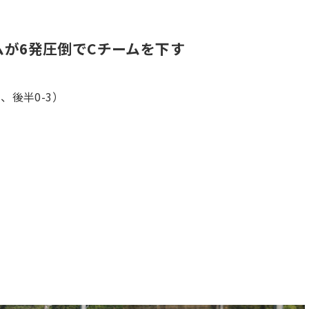
ムが6発圧倒でCチームを下す
3、後半0-3）
）