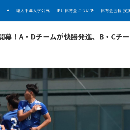
環太平洋大学公式
IPU 体育会について
体育会会長 挨
が開幕！A・Dチームが快勝発進、B・Cチー