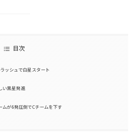
目次
ルラッシュで白星スタート
しい黒星発進
ームが6発圧倒でCチームを下す