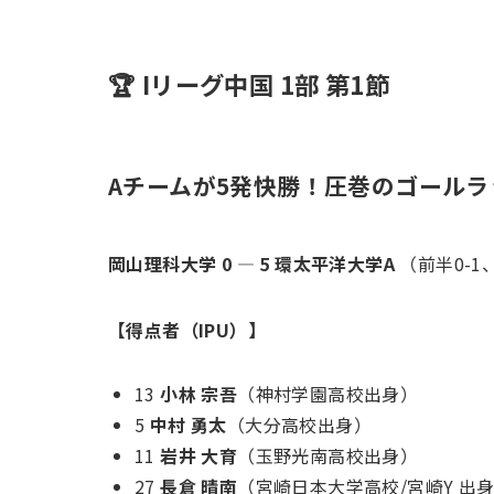
🏆 Iリーグ中国 1部 第1節
Aチームが5発快勝！圧巻のゴール
岡山理科大学 0 — 5 環太平洋大学A
（前半0-1
【得点者（IPU）】
13
小林 宗吾
（神村学園高校出身）
5
中村 勇太
（大分高校出身）
11
岩井 大育
（玉野光南高校出身）
27
長倉 晴南
（宮崎日本大学高校/宮崎Y 出