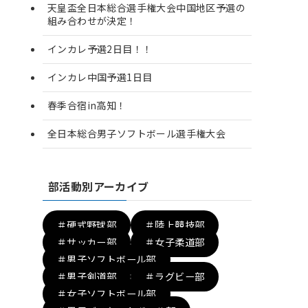
天皇盃全日本総合選手権大会中国地区予選の
組み合わせが決定！
インカレ予選2日目！！
インカレ中国予選1日目
春季合宿in高知！
全日本総合男子ソフトボール選手権大会
部活動別アーカイブ
＃硬式野球部
＃陸上競技部
＃サッカー部
＃女子柔道部
＃男子ソフトボール部
＃男子剣道部
＃ラグビー部
＃女子ソフトボール部