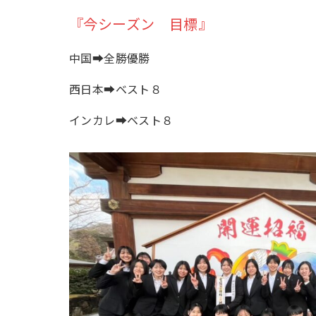
『今シーズン 目標』
中国➡全勝優勝
西日本➡ベスト８
インカレ➡ベスト８