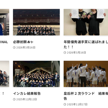
INAL
必勝祈願🎍✨
年間優秀選手賞に選ばれま
た！！
2026年3月16日
2026年3月16日
！！
インカレ結果報告
皇后杯２次ラウンド 結果
告
2025年12月12日
2025年11月17日