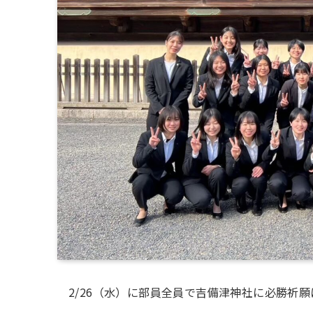
2/26（水）に部員全員で吉備津神社に必勝祈