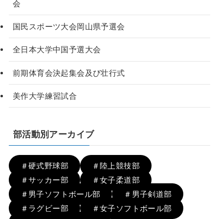
会
国民スポーツ大会岡山県予選会
全日本大学中国予選大会
前期体育会決起集会及び壮行式
美作大学練習試合
部活動別アーカイブ
＃硬式野球部
＃陸上競技部
＃サッカー部
＃女子柔道部
＃男子ソフトボール部
＃男子剣道部
＃ラグビー部
＃女子ソフトボール部