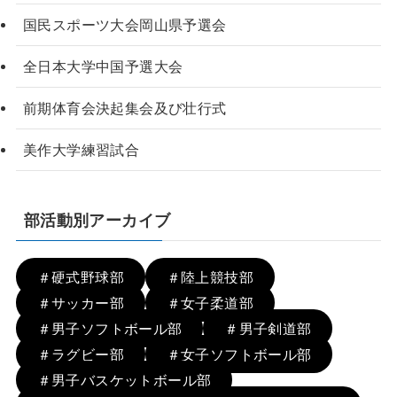
国民スポーツ大会岡山県予選会
全日本大学中国予選大会
前期体育会決起集会及び壮行式
美作大学練習試合
部活動別アーカイブ
＃硬式野球部
＃陸上競技部
＃サッカー部
＃女子柔道部
＃男子ソフトボール部
＃男子剣道部
＃ラグビー部
＃女子ソフトボール部
＃男子バスケットボール部