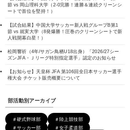
節 vs 岡山理科大学（2-0完勝！連勝＆連続クリーンシ
ートで首位を堅持！）
【試合結果】中国大学サッカー新人戦グループB第1
節 vs 就実大学（8発爆勝！圧巻のクリーンシートで新
人戦開幕白星！）
松岡響祈（4年/サガン鳥栖U18出身）「2026/27シー
ズンJFA・Ｊリーグ特別指定選手」認定のお知らせ
【お知らせ】天皇杯 JFA 第106回全日本サッカー選手
権大会 チケット販売概要について
部活動別アーカイブ
＃硬式野球部
＃陸上競技部
＃サッカー部
＃女子柔道部