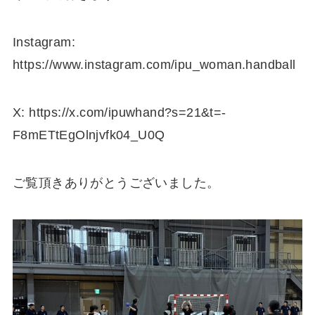
Instagram:
https://www.instagram.com/ipu_woman.handball
X: https://x.com/ipuwhand?s=21&t=-
F8mETtEgOlnjvfk04_U0Q
ご覧頂きありがとうございました。