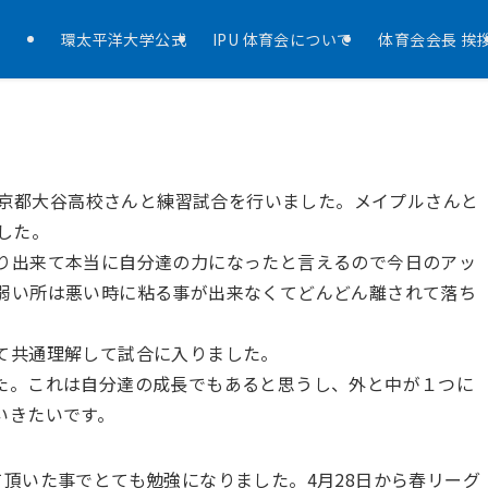
環太平洋大学公式
IPU 体育会について
体育会会長 挨
京都大谷高校さんと練習試合を行いました。メイプルさんと
した。
り出来て本当に自分達の力になったと言えるので今日のアッ
弱い所は悪い時に粘る事が出来なくてどんどん離されて落ち
て共通理解して試合に入りました。
た。これは自分達の成長でもあると思うし、外と中が１つに
いきたいです。
て頂いた事でとても勉強になりました。
4
月
28
日から春リーグ