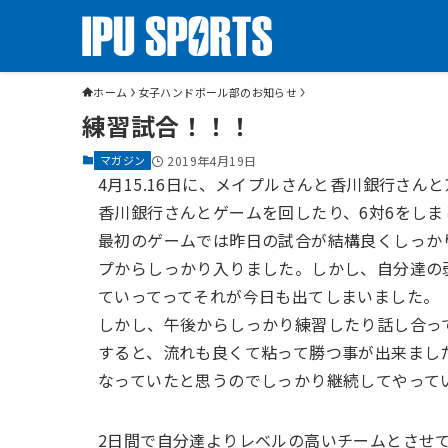
ホーム
女子ハンドボール部のお知らせ
練習試合！！！
マガジン
2019年4月19日
4
月
15.16
日に、メイプルさんと香川銀行さんと
香川銀行さんとゲームを回したり、
6
対
6
をしま
最初のゲームでは昨日の試合が結構良くしっか
プからしっかり入りました。しかし、自分達の
ていってってそれが今日も出てしまいました。
しかし、午後からしっかり練習したり話し合っ
すると、流れも良くて粘って勝つ事が出来まし
なっていたと思うのでしっかり継続してやって
2
日間で自分達よりレベルの高いチームとさせ