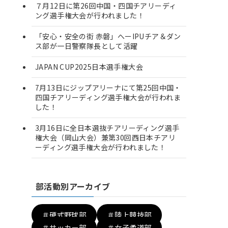
７月12日に第26回中国・四国チアリーディ
ング選手権大会が行われました！
「安心・安全の街 赤磐」へーIPUチア＆ダン
ス部が一日警察隊長として活躍
JAPAN CUP2025日本選手権大会
7月13日にジップアリーナにて第25回中国・
四国チアリーディング選手権大会が行われま
した！
3月16日に全日本選抜チアリーディング選手
権大会（岡山大会）兼第30回西日本チアリ
ーディング選手権大会が行われました！
部活動別アーカイブ
＃硬式野球部
＃陸上競技部
＃サッカー部
＃女子柔道部