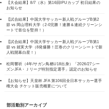
【大会結果】8/7（水）第16回IPUカップ 初日結果の
お知らせ
【試合結果】中国大学サッカー新人戦グループB第2
節 vs 岡山理科大学（2-0完勝！連勝＆連続クリーンシ
ートで首位を堅持！）
【試合結果】中国大学サッカー新人戦グループB第1
節 vs 就実大学（8発爆勝！圧巻のクリーンシートで新
人戦開幕白星！）
松岡響祈（4年/サガン鳥栖U18出身）「2026/27シー
ズンJFA・Ｊリーグ特別指定選手」認定のお知らせ
【お知らせ】天皇杯 JFA 第106回全日本サッカー選手
権大会 チケット販売概要について
部活動別アーカイブ