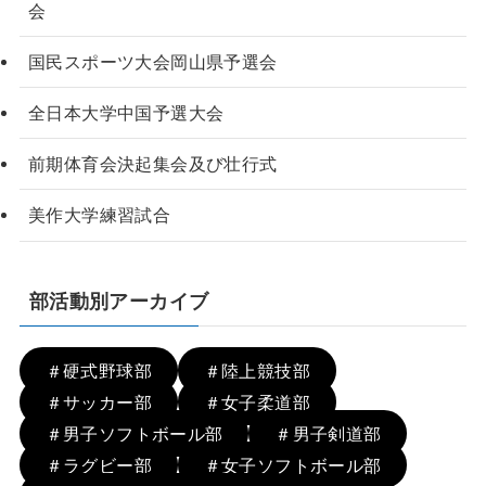
会
国民スポーツ大会岡山県予選会
全日本大学中国予選大会
前期体育会決起集会及び壮行式
美作大学練習試合
部活動別アーカイブ
＃硬式野球部
＃陸上競技部
＃サッカー部
＃女子柔道部
＃男子ソフトボール部
＃男子剣道部
＃ラグビー部
＃女子ソフトボール部