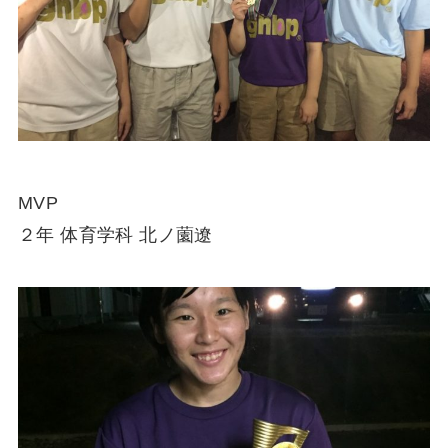
MVP
２年 体育学科 北ノ薗遼