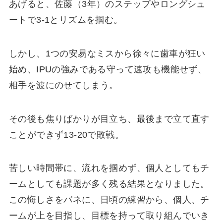
あげると、佐藤（
3
年）のステップやロングシュ
ートで
3-1
とリズムを掴む。
しかし、
1
つの安易なミスから徐々に歯車が狂い
始め、
IPU
の強みである守って速攻も機能せず、
相手を波にのせてしまう。
その後も焦りばかりが目立ち、最後まで立て直す
ことができず
13-20
で敗戦。
苦しい時間帯に、流れを掴めず、個人としてもチ
ームとしても課題が多く残る結果となりました。
この悔しさをバネに、日頃の練習から、個人、チ
ームが上を目指し、目標を持って取り組んでいき