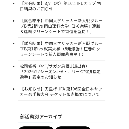
【大会結果】8/7（水）第16回IPUカップ 初
日結果のお知らせ
【試合結果】中国大学サッカー新人戦グルー
プB第2節 vs 岡山理科大学（2-0完勝！連勝
＆連続クリーンシートで首位を堅持！）
【試合結果】中国大学サッカー新人戦グルー
プB第1節 vs 就実大学（8発爆勝！圧巻のク
リーンシートで新人戦開幕白星！）
松岡響祈（4年/サガン鳥栖U18出身）
「2026/27シーズンJFA・Ｊリーグ特別指定
選手」認定のお知らせ
【お知らせ】天皇杯 JFA 第106回全日本サッ
カー選手権大会 チケット販売概要について
部活動別アーカイブ