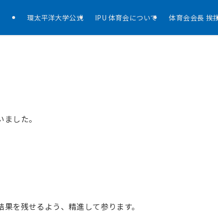
環太平洋大学公式
IPU 体育会について
体育会会長 挨
いました。
。
結果を残せるよう、精進して参ります。