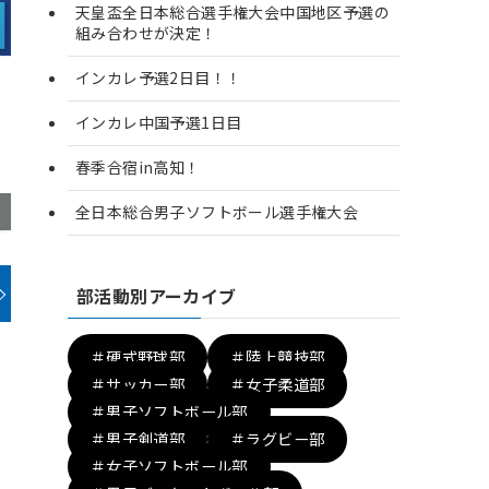
天皇盃全日本総合選手権大会中国地区予選の
組み合わせが決定！
インカレ予選2日目！！
インカレ中国予選1日目
春季合宿in高知！
全日本総合男子ソフトボール選手権大会
部活動別アーカイブ
＃硬式野球部
＃陸上競技部
＃サッカー部
＃女子柔道部
＃男子ソフトボール部
＃男子剣道部
＃ラグビー部
＃女子ソフトボール部