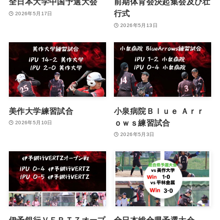
全日本大学中国予選大会
前期体育会決起集会及び壮
行式
2026年5月17日
2026年5月13日
美作大学練習試合
小泉病院Ｂｌｕｅ Ａｒｒ
ｏｗｓ練習試合
2026年5月10日
2026年5月3日
伊予銀行ＶＥＲＴＺオープ
全日本総合県予選大会