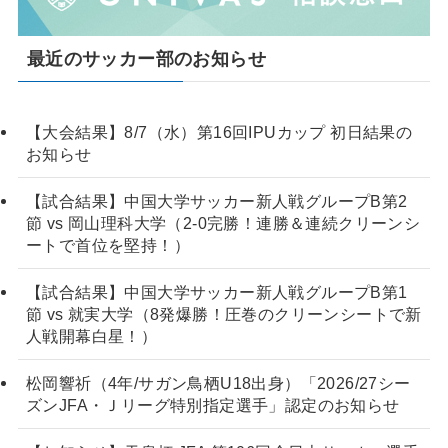
最近のサッカー部のお知らせ
【大会結果】8/7（水）第16回IPUカップ 初日結果の
お知らせ
【試合結果】中国大学サッカー新人戦グループB第2
節 vs 岡山理科大学（2-0完勝！連勝＆連続クリーンシ
ートで首位を堅持！）
【試合結果】中国大学サッカー新人戦グループB第1
節 vs 就実大学（8発爆勝！圧巻のクリーンシートで新
人戦開幕白星！）
松岡響祈（4年/サガン鳥栖U18出身）「2026/27シー
ズンJFA・Ｊリーグ特別指定選手」認定のお知らせ