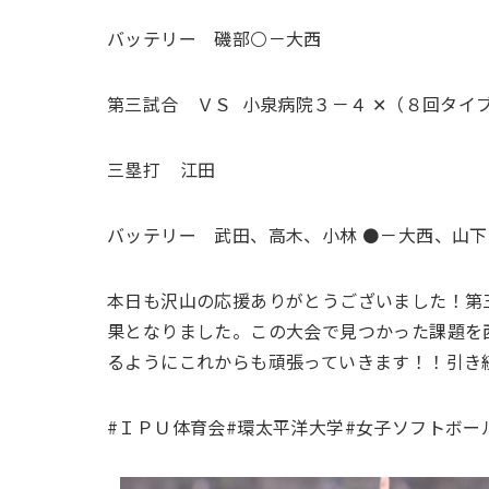
バッテリー 磯部⚪️－大西
第三試合 ＶＳ 小泉病院３－４ ‪✕（８回タイ
三塁打 江田
バッテリー 武田、高木、小林 ⚫️－大西、山
本日も沢山の応援ありがとうございました！第
果となりました。この大会で見つかった課題を
るようにこれからも頑張っていきます！！引き
#ＩＰＵ体育会#環太平洋大学#女子ソフトボー