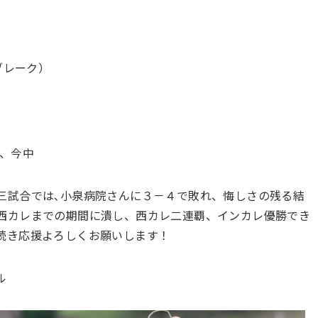
ブレーク）
下、今中
三試合では､小泉病院さんに３－４で敗れ、悔しさの残る結
西カレまでの期間に潰し、西カレ二連覇、インカレ優勝でき
続き応援よろしくお願いします！
ル