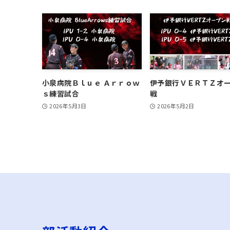
小泉病院Ｂｌｕｅ Ａｒｒｏｗ
伊予銀行ＶＥＲＴＺオ
ｓ練習試合
戦
2026年5月3日
2026年5月2日