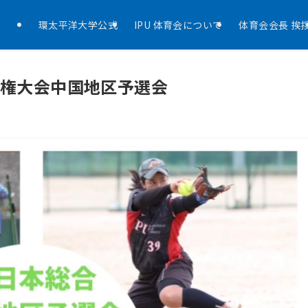
環太平洋大学公式
IPU 体育会について
体育会会長 挨
手権大会中国地区予選会