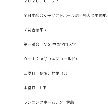
２０２６．６．２７
全日本総合女子ソフトボール選手権大会中国地
＜試合結果＞
第一試合 ＶＳ 中国学園大学
０－１２ ✕⚪️（４回コールド）
三塁打 伊藤、村尾（2）
本塁打 山下
ランニングホームラン 伊藤