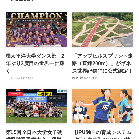
環太平洋大学ダンス部 2
「アップヒルスプリント走
年ぶり3度目の世界一に輝
路（直線200m）」がギネ
く
ス世界記録™に公式認定！
2026年1月18日
2025年11月12日
第15回全日本大学女子硬
【IPU独自の育成システム