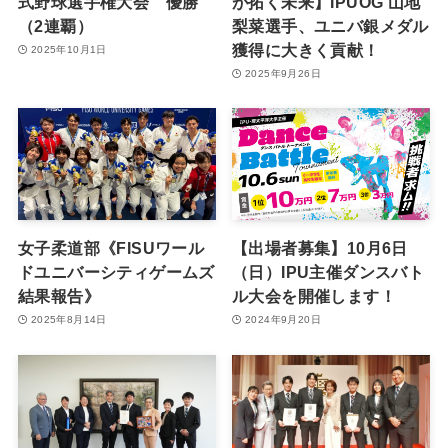
式野球選手権大会 優勝
が拓く未来】IPUOG 山地
（2連覇）
梨菜選手、ユニバ銀メダル
獲得に大きく貢献！
2025年10月1日
2025年9月26日
女子柔道部《FISUワール
【出場者募集】10月6日
ドユニバーシティゲームズ
（日）IPU主催ダンスバト
結果報告》
ル大会を開催します！
2025年8月14日
2024年9月20日