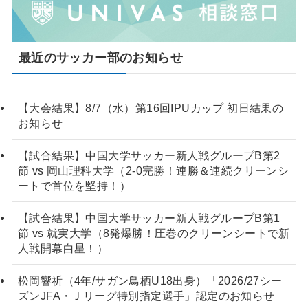
最近のサッカー部のお知らせ
【大会結果】8/7（水）第16回IPUカップ 初日結果の
お知らせ
【試合結果】中国大学サッカー新人戦グループB第2
節 vs 岡山理科大学（2-0完勝！連勝＆連続クリーンシ
ートで首位を堅持！）
【試合結果】中国大学サッカー新人戦グループB第1
節 vs 就実大学（8発爆勝！圧巻のクリーンシートで新
人戦開幕白星！）
松岡響祈（4年/サガン鳥栖U18出身）「2026/27シー
ズンJFA・Ｊリーグ特別指定選手」認定のお知らせ