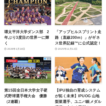
環太平洋大学ダンス部 2
「アップヒルスプリント走
年ぶり3度目の世界一に輝
路（直線200m）」がギネ
く
ス世界記録™に公式認定！
2026年1月18日
2025年11月12日
第15回全日本大学女子硬
【IPU独自の育成システム
式野球選手権大会 優勝
が拓く未来】IPUOG 山地
（2連覇）
梨菜選手、ユニバ銀メダル