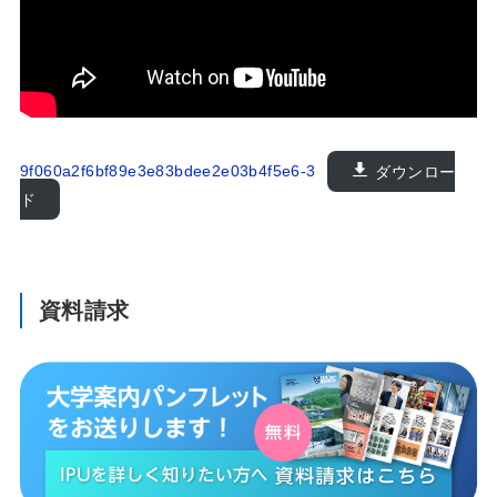
9f060a2f6bf89e3e83bdee2e03b4f5e6-3
ダウンロー
ド
資料請求