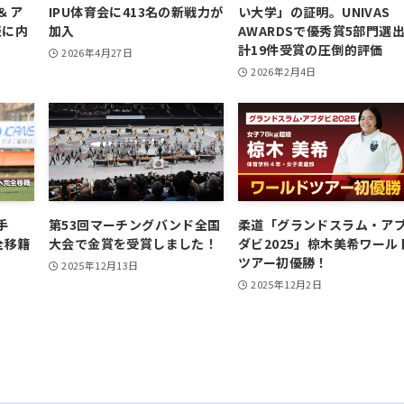
＆ア
IPU体育会に413名の新戦力が
い大学」の証明。UNIVAS
表に内
加入
AWARDSで優秀賞5部門選
計19件受賞の圧倒的評価
2026年4月27日
2026年2月4日
手
第53回マーチングバンド全国
柔道「グランドスラム・ア
全移籍
大会で金賞を受賞しました！
ダビ2025」椋木美希ワール
ツアー初優勝！
2025年12月13日
2025年12月2日