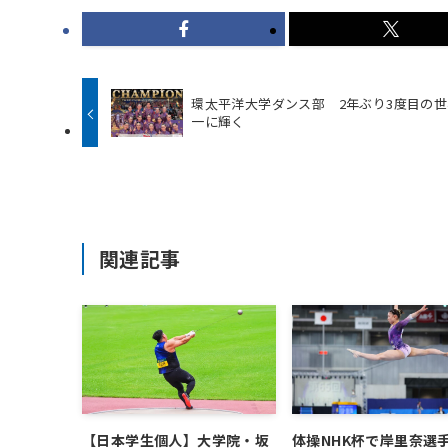
環太平洋大学ダンス部 2年ぶり3度目の世
一に輝く
関連記事
【日本学生個人】大学院・坂
体操NHK杯で岸里奈選