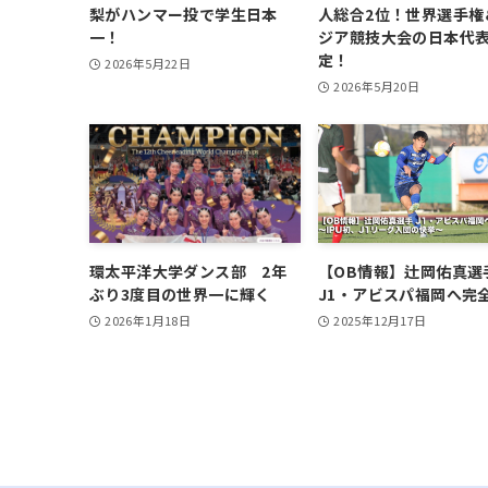
梨がハンマー投で学生日本
人総合2位！世界選手権
一！
ジア競技大会の日本代
定！
2026年5月22日
2026年5月20日
環太平洋大学ダンス部 2年
【OB情報】辻岡佑真選
ぶり3度目の世界一に輝く
J1・アビスパ福岡へ完
2026年1月18日
2025年12月17日