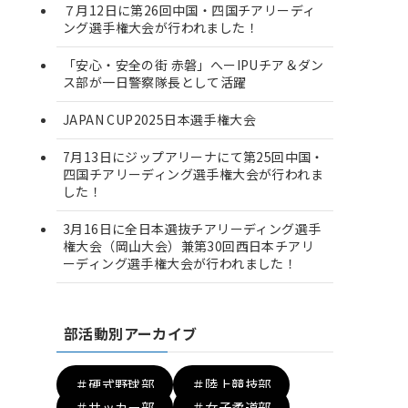
７月12日に第26回中国・四国チアリーディ
ング選手権大会が行われました！
「安心・安全の街 赤磐」へーIPUチア＆ダン
ス部が一日警察隊長として活躍
JAPAN CUP2025日本選手権大会
7月13日にジップアリーナにて第25回中国・
四国チアリーディング選手権大会が行われま
した！
3月16日に全日本選抜チアリーディング選手
権大会（岡山大会）兼第30回西日本チアリ
ーディング選手権大会が行われました！
部活動別アーカイブ
＃硬式野球部
＃陸上競技部
＃サッカー部
＃女子柔道部