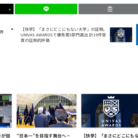
【快挙】「まさにどこにもない大学」の証明。
界
UNIVAS AWARDSで優秀賞5部門選出 計19件受
賞の圧倒的評価
手が個
“日本一”を目指す舞台へ－
【快挙】「まさにどこにも