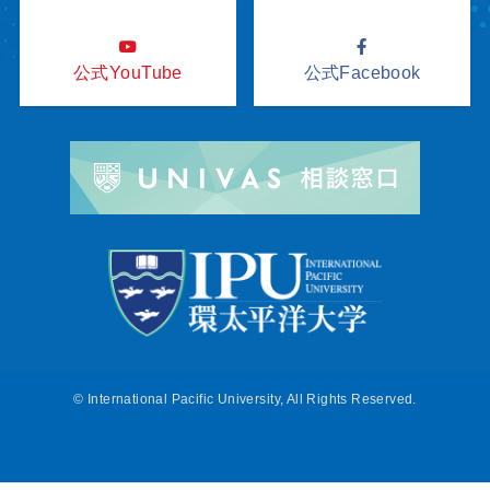
公式YouTube
公式Facebook
©
International Pacific University, All Rights Reserved.