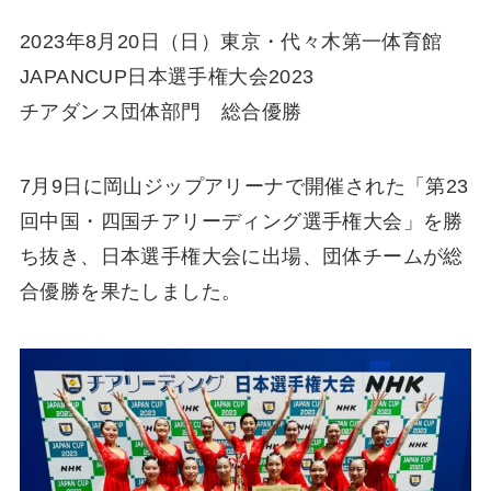
2023年8月20日（日）東京・代々木第一体育館
JAPANCUP日本選手権大会2023
チアダンス団体部門 総合優勝
7月9日に岡山ジップアリーナで開催された「第23
回中国・四国チアリーディング選手権大会」を勝
ち抜き、日本選手権大会に出場、団体チームが総
合優勝を果たしました。