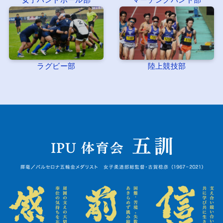
ラグビー部
陸上競技部