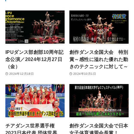
IPUダンス部創部10周年記
創作ダンス全国大会 特別
念公演／2024年12月27日
賞～感性に溢れた優れた動
（金）
きのテクニックに対して～
2024年12月18日
2024年10月1日
チアダンス世界選手権
創作ダンス全国大会で日本
2023日本代表 団体世界
女子体育連盟会長賞！