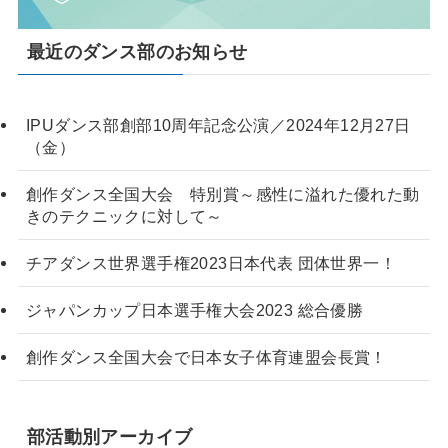
最近のダンス部のお知らせ
IPUダンス部創部10周年記念公演／2024年12月27日
（金）
創作ダンス全国大会 特別賞～感性に溢れた優れた動
きのテクニックに対して～
チアダンス世界選手権2023日本代表 団体世界一！
ジャパンカップ日本選手権大会2023 総合優勝
創作ダンス全国大会で日本女子体育連盟会長賞！
部活動別アーカイブ