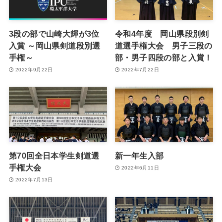
3段の部で山崎大輝が3位
令和4年度 岡山県段別剣
入賞 ～岡山県剣道段別選
道選手権大会 男子三段の
手権～
部・男子四段の部と入賞！
2022年9月22日
2022年7月22日
第70回全日本学生剣道選
新一年生入部
手権大会
2022年6月11日
2022年7月13日