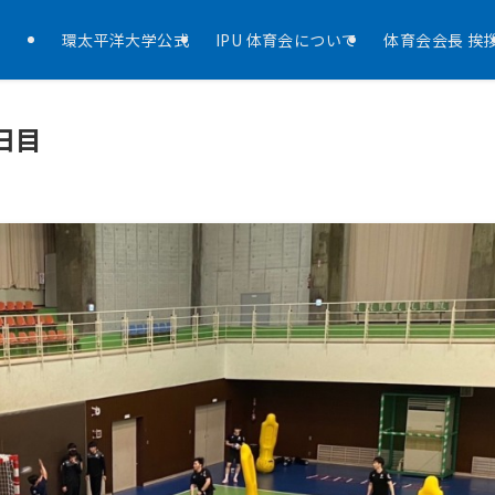
環太平洋大学公式
IPU 体育会について
体育会会長 挨
日目