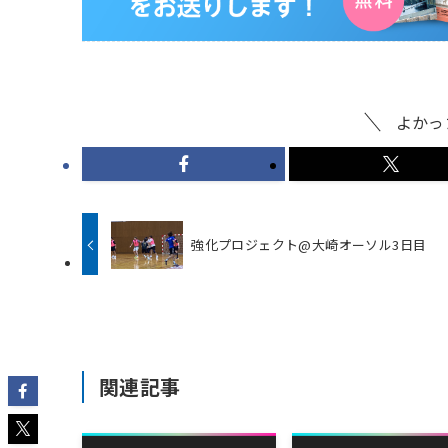
よかっ
強化プロジェクト@大崎オーソル3日目
関連記事