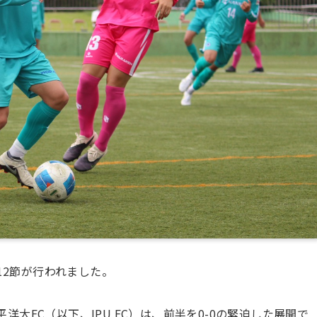
12節が行われました。
大FC（以下、IPU FC）は、前半を0-0の緊迫した展開で