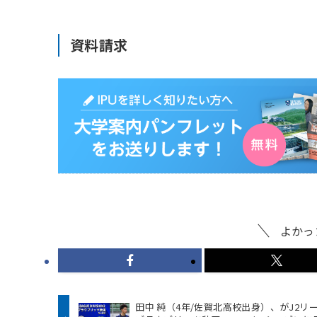
資料請求
よかっ
田中 純（4年/佐賀北高校出身）、がJ2リ