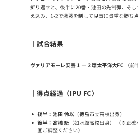
折り返すと、後半に20番・池田の先制弾、そし
え込み、1-2で激戦を制して見事に貴重な勝ち
｜試合結果
ヴァリアモーレ安芸 1 — 2 環太平洋大FC
（前半 
｜得点経過（IPU FC）
後半：池田 怜以
（徳島市立高校出身）
後半：髙橋 駈
（如水館高校出身） （※正
宜ご調整ください）