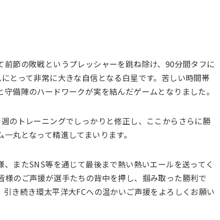
て前節の敗戦というプレッシャーを跳ね除け、90分間タフに
ムにとって非常に大きな自信となる白星です。苦しい時間帯
と守備陣のハードワークが実を結んだゲームとなりました。
今週のトレーニングでしっかりと修正し、ここからさらに勝
ム一丸となって精進してまいります。
様、またSNS等を通じて最後まで熱い熱いエールを送ってく
皆様のご声援が選手たちの背中を押し、掴み取った勝利で
、引き続き環太平洋大FCへの温かいご声援をよろしくお願い