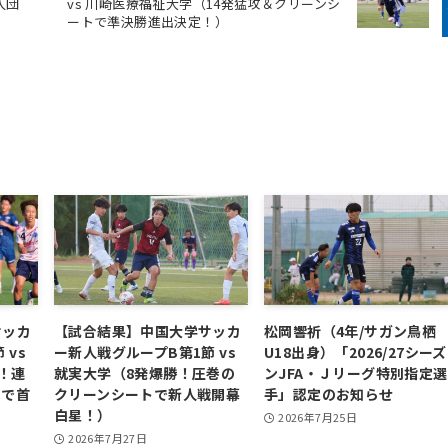
入団
vs 川崎医療福祉大学（14発猛攻＆クリーンシ
ートで準決勝進出決定！）
サッカ
【試合結果】中国大学サッカ
松岡響祈（4年/サガン鳥栖
 vs
ー新人戦グループB第1節 vs
U18出身）「2026/27シーズ
！連
就実大学（8発爆勝！圧巻の
ンJFA・Ｊリーグ特別指定選
トで首
クリーンシートで新人戦開幕
手」認定のお知らせ
白星！）
2026年7月25日
2026年7月27日