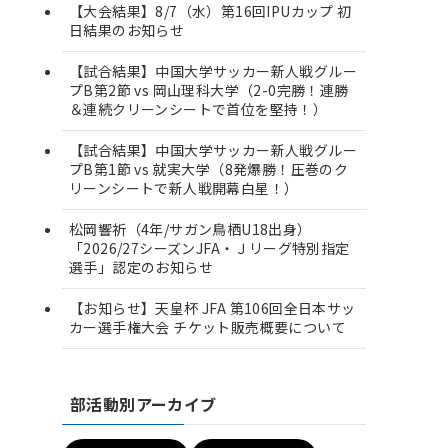
【大会結果】8/7（水）第16回IPUカップ 初
日結果のお知らせ
【試合結果】中国大学サッカー新人戦グルー
プB第2節 vs 岡山理科大学（2-0完勝！連勝
＆連続クリーンシートで首位を堅持！）
【試合結果】中国大学サッカー新人戦グルー
プB第1節 vs 就実大学（8発爆勝！圧巻のク
リーンシートで新人戦開幕白星！）
松岡響祈（4年/サガン鳥栖U18出身）
「2026/27シーズンJFA・Ｊリーグ特別指定
選手」認定のお知らせ
【お知らせ】天皇杯 JFA 第106回全日本サッ
カー選手権大会 チケット販売概要について
部活動別アーカイブ