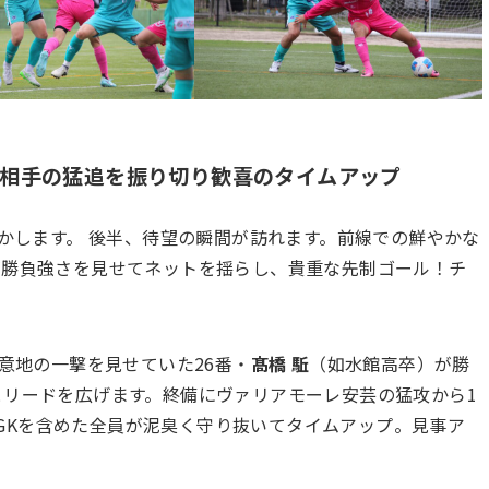
相手の猛追を振り切り歓喜のタイムアップ
動かします。 後半、待望の瞬間が訪れます。前線での鮮やかな
が勝負強さを見せてネットを揺らし、貴重な先制ゴール！チ
も意地の一撃を見せていた26番・
髙橋 駈
（如水館高卒）が勝
とリードを広げます。終備にヴァリアモーレ安芸の猛攻から1
GKを含めた全員が泥臭く守り抜いてタイムアップ。見事ア