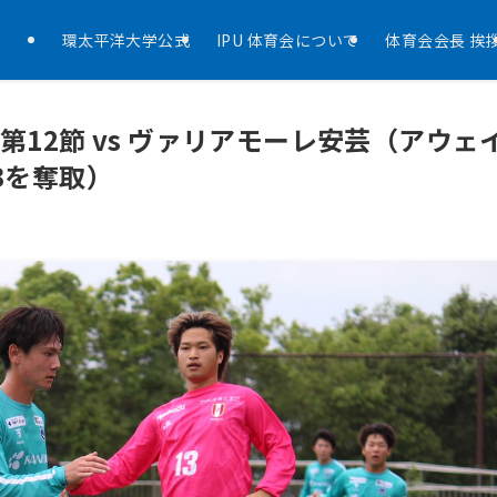
環太平洋大学公式
IPU 体育会について
体育会会長 挨
12節 vs ヴァリアモーレ安芸（アウェ
3を奪取）