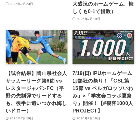
大盛況のホームゲーム、悔
2026年7月23日
しくも0-1で惜敗）
2026年7月19日
【試合結果】岡山県社会人
7/19(日) IPUホームゲーム
サッカーリーグ第6節 vs
は熱狂の祭り！「CSL第
レスタージャパンFC（平
15節 vs ベルガロッソいわ
野の先制弾でリードする
み」×「学友会コラボ夏祭
も、後半に追いつかれ悔し
り」開催！【#観客1000人
いドロー）
PROJECT】
2026年7月19日
2026年7月16日