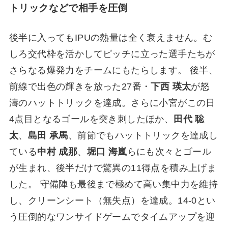
トリックなどで相手を圧倒
後半に入ってもIPUの熱量は全く衰えません。む
しろ交代枠を活かしてピッチに立った選手たちが
さらなる爆発力をチームにもたらします。 後半、
前線で出色の輝きを放った27番・
下西 瑛太
が怒
濤のハットトリックを達成。さらに小宮がこの日
4点目となるゴールを突き刺したほか、
田代 聡
太
、
島田 承馬
、前節でもハットトリックを達成し
ている
中村 成那
、
堀口 海嵐
らにも次々とゴール
が生まれ、後半だけで驚異の11得点を積み上げま
した。 守備陣も最後まで極めて高い集中力を維持
し、クリーンシート（無失点）を達成。14-0とい
う圧倒的なワンサイドゲームでタイムアップを迎