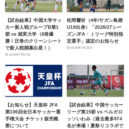
【試合結果】中国大学サッ
松岡響祈（4年/サガン鳥栖
カー新人戦グループB第1
U18出身）「2026/27シー
節 vs 就実大学（8発爆
ズンJFA・Ｊリーグ特別指
勝！圧巻のクリーンシート
定選手」認定のお知らせ
で新人戦開幕白星！）
2026年7月25日
2026年7月27日
【お知らせ】天皇杯 JFA
【試合結果】中国サッカー
第106回全日本サッカー選
リーグ第15節 vs ベルガロ
手権大会 チケット販売概
ッソいわみ（過去最多974
要について
名が来場！夏祭りコラボで