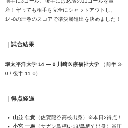
前半に3ゴール、後半には怒濤の11ゴールを量
産！守っても相手を完全にシャットアウトし、
14-0の圧巻のスコアで準決勝進出を決めました！
｜試合結果
環太平洋大学 14 — 0 川崎医療福祉大学
（前半 3-
0 / 後半 11-0）
｜得点経過
山並 仁貴
（佐賀龍谷高校出身）※本日2得点！
小宮 一馬
（サガン鳥栖U-18/鳥栖Y 出身）※圧