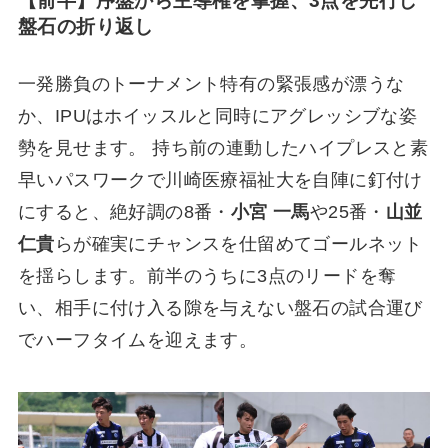
【前半】序盤から主導権を掌握、3点を先行し
盤石の折り返し
一発勝負のトーナメント特有の緊張感が漂うな
か、IPUはホイッスルと同時にアグレッシブな姿
勢を見せます。 持ち前の連動したハイプレスと素
早いパスワークで川崎医療福祉大を自陣に釘付け
にすると、絶好調の8番・
小宮 一馬
や25番・
山並
仁貴
らが確実にチャンスを仕留めてゴールネット
を揺らします。前半のうちに3点のリードを奪
い、相手に付け入る隙を与えない盤石の試合運び
でハーフタイムを迎えます。