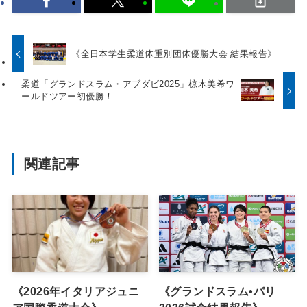
《全日本学生柔道体重別団体優勝大会 結果報告》
柔道「グランドスラム・アブダビ2025」椋木美希ワ
ールドツアー初優勝！
関連記事
《2026年イタリアジュニ
《グランドスラム•パリ