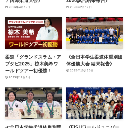
ア国際柔道大会》
2026試合結果報告》
2026年4月12日
2026年2月12日
柔道「グランドスラム・ア
《全日本学生柔道体重別団
ブダビ2025」椋木美希ワ
体優勝大会 結果報告》
ールドツアー初優勝！
2025年10月20日
2025年12月3日
≪全日本学生柔道体重別選
《FISUワールドユニバー