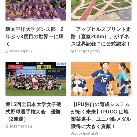
環太平洋大学ダンス部 2
「アップヒルスプリント走
年ぶり3度目の世界一に輝
路（直線200m）」がギネ
く
ス世界記録™に公式認定！
2026年1月18日
2025年11月12日
第15回全日本大学女子硬
【IPU独自の育成システム
式野球選手権大会 優勝
が拓く未来】IPUOG 山地
（2連覇）
梨菜選手、ユニバ銀メダル
獲得に大きく貢献！
2025年10月1日
2025年9月26日