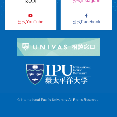
公式Instagram
公式X
公式YouTube
公式Facebook
©
International Pacific University, All Rights Reserved.