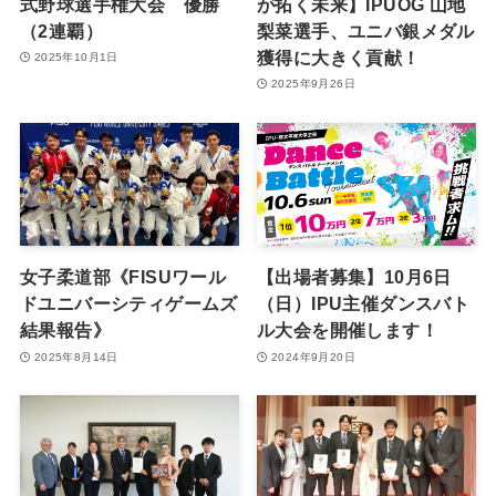
式野球選手権大会 優勝
が拓く未来】IPUOG 山地
（2連覇）
梨菜選手、ユニバ銀メダル
獲得に大きく貢献！
2025年10月1日
2025年9月26日
女子柔道部《FISUワール
【出場者募集】10月6日
ドユニバーシティゲームズ
（日）IPU主催ダンスバト
結果報告》
ル大会を開催します！
2025年8月14日
2024年9月20日