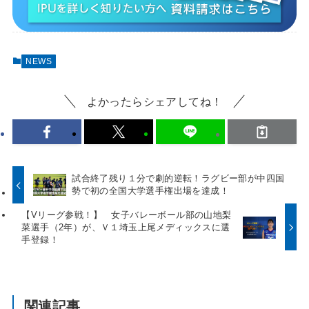
NEWS
よかったらシェアしてね！
試合終了残り１分で劇的逆転！ラグビー部が中四国
勢で初の全国大学選手権出場を達成！
【Vリーグ参戦！】 女子バレーボール部の山地梨
菜選手（2年）が、Ｖ１埼玉上尾メディックスに選
手登録！
関連記事