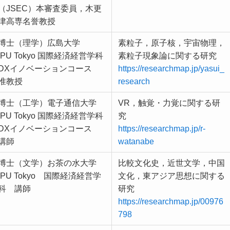
（JSEC）本審査委員，木更
津高専名誉教授
博士（理学）広島大学
素粒子，原子核，宇宙物理，
IPU Tokyo 国際経済経営学科
素粒子現象論に関する研究
DXイノベーションコース
https://researchmap.jp/yasui_
准教授
research
博士（工学）電子通信大学
VR，触覚・力覚に関する研
IPU Tokyo 国際経済経営学科
究
DXイノベーションコース
https://researchmap.jp/r-
講師
watanabe
博士（文学）お茶の水大学
比較文化史，近世文学，中国
IPU Tokyo 国際経済経営学
文化，東アジア思想に関する
科 講師
研究
https://researchmap.jp/00976
798