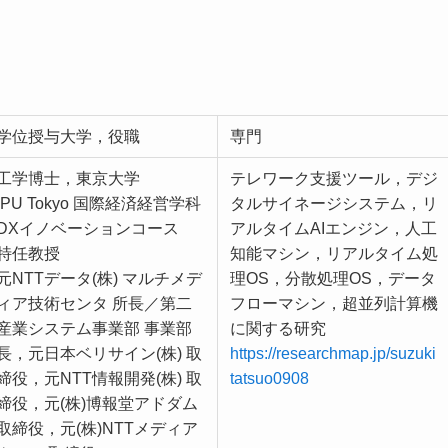
学位授与大学，役職
専門
工学博士，東京大学
テレワーク支援ツール，デジ
IPU Tokyo 国際経済経営学科
タルサイネージシステム，リ
DXイノベーションコース
アルタイムAIエンジン，人工
特任教授
知能マシン，リアルタイム処
元NTTデータ(株) マルチメデ
理OS，分散処理OS，データ
ィア技術センタ 所長／第二
フローマシン，超並列計算機
産業システム事業部 事業部
に関する研究
長，元日本ベリサイン(株) 取
https://researchmap.jp/suzuki
締役，元NTT情報開発(株) 取
tatsuo0908
締役，元(株)博報堂アドダム
取締役，元(株)NTTメディア