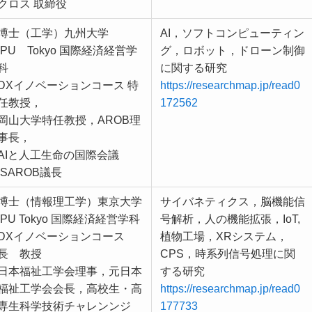
クロス 取締役
博士（工学）九州大学
AI，ソフトコンピューティン
IPU Tokyo 国際経済経営学
グ，ロボット，ドローン制御
科
に関する研究
DXイノベーションコース 特
https://researchmap.jp/read0
任教授，
172562
岡山大学特任教授，AROB理
事長，
AIと人工生命の国際会議
ISAROB議長
博士（情報理工学）東京大学
サイバネティクス，脳機能信
IPU Tokyo 国際経済経営学科
号解析，人の機能拡張，IoT,
DXイノベーションコース
植物工場，XRシステム，
長 教授
CPS，時系列信号処理に関
日本福祉工学会理事，元日本
する研究
福祉工学会会長，高校生・高
https://researchmap.jp/read0
専生科学技術チャレンンジ
177733