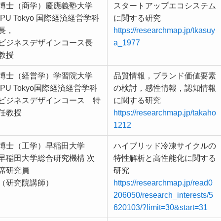
博士（商学）慶應義塾大学
スタートアップエコシステム
IPU Tokyo 国際経済経営学科
に関する研究
長，
https://researchmap.jp/tkasuy
ビジネスデザインコース長
a_1977
教授
博士（経営学）学習院大学
品質情報，ブランド価値要素
IPU Tokyo国際経済経営学科
の検討，感性情報，認知情報
ビジネスデザインコース 特
に関する研究
任教授
https://researchmap.jp/takaho
1212
博士（工学）早稲田大学
ハイブリッド冷凍サイクルの
早稲田大学総合研究機構 次
特性解析と高性能化に関する
席研究員
研究
（研究院講師）
https://researchmap.jp/read0
206050/research_interests/5
620103/?limit=30&start=31