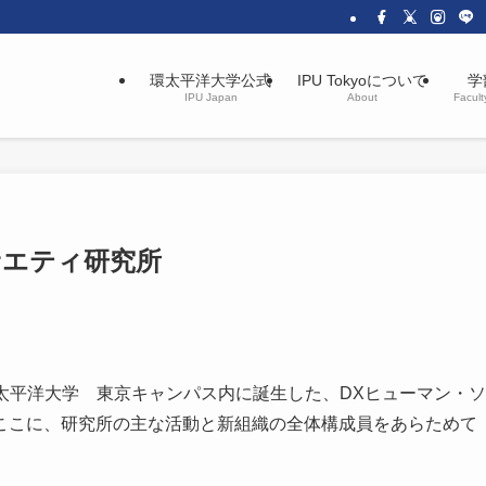
環太平洋大学公式
IPU Tokyoについて
学
IPU Japan
About
Facult
サエティ研究所
・環太平洋大学 東京キャンパス内に誕生した、DXヒューマン・ソ
ここに、研究所の主な活動と新組織の全体構成員をあらためて