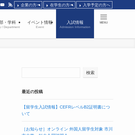
企業の方へ
在学生の方へ
入学予定の方へ
部・学科
イベント情報
入試情報
MENU
y / Department
Event
Admission Information
検索
最近の投稿
【留学生入試情報】CEFRレベルB2証明書につ
いて
［お知らせ］オンライン 外国人留学生対象 市川