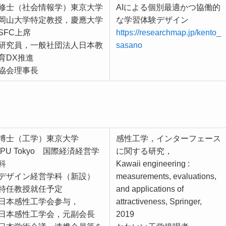
修士（社会情報学）東京大学
AIによる個別最適かつ協働的
岡山大学特定教授，慶應大学
な学習体験デザイン
SFC上席
https://researchmap.jp/kento_
研究員，一般社団法人日本教
sasano
育DX推進
協会理事長
博士（工学）東京大学
感性工学，インターフェース
IPU Tokyo 国際経済経営学
に関する研究，
科
Kawaii engineering :
デザイン経営学科（新設）
measurements, evaluations,
特任教授就任予定
and applications of
日本感性工学会参与，
attractiveness, Springer,
日本感性工学会，元副会長
2019