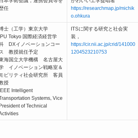
日本学術会議，連携会員等を
かわいい工学提唱者
歴任
https://researchmap.jp/michik
o.ohkura
博士（工学）東京大学
ITSに関する研究と社会実
IPU Tokyo 国際経済経営学
装，
科 DXイノベーションコー
https://cir.nii.ac.jp/crid/141000
ス 教授就任予定
1204523210753
東海国立大学機構 名古屋大
学 イノベーション戦略室＆
モビリティ社会研究所 客員
教授
IEEE Intelligent
Transportation Systems, Vice
President of Technical
Activities