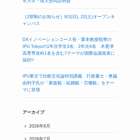
市大学・短大合同説明会
［2部制のお知らせ］8/2(日), 22(土)オープンキ
ャンパス
DXイノベーションコース長・栗本教授指導の
IPU Tokyoの1年次学生3名、2年次6名 木更津
高専専攻科1名を含む7テーマが国際会議発表に
採択!!
IPU東京で比較文化論特別講義 行政書士・奥脇
由利子氏が「家族観・結婚観・労働観」をテー
マに登壇
アーカイブ
2026年8月
2026年7月