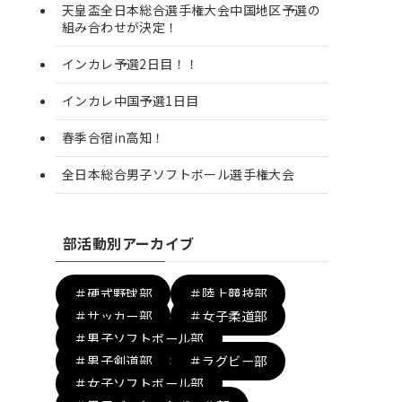
天皇盃全日本総合選手権大会中国地区予選の
組み合わせが決定！
インカレ予選2日目！！
インカレ中国予選1日目
春季合宿in高知！
全日本総合男子ソフトボール選手権大会
部活動別アーカイブ
＃硬式野球部
＃陸上競技部
＃サッカー部
＃女子柔道部
＃男子ソフトボール部
＃男子剣道部
＃ラグビー部
＃女子ソフトボール部