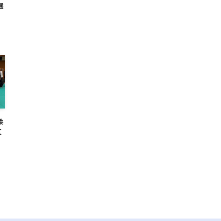
選
柔
区