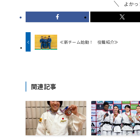
よかっ
≪新チーム始動！ 役職紹介≫
関連記事