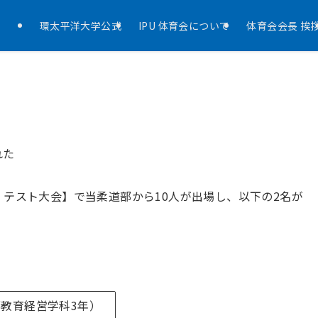
環太平洋大学公式
IPU 体育会について
体育会会長 挨
れた
ament テスト大会】で当柔道部から10人が出場し、以下の2名が
部教育経営学科3年）