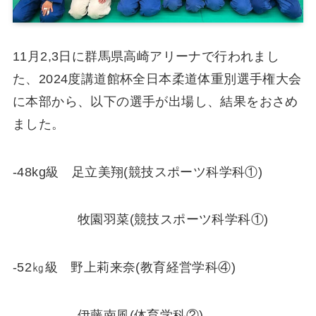
11月2,3日に群馬県高崎アリーナで行われまし
た、2024度講道館杯全日本柔道体重別選手権大会
に本部から、以下の選手が出場し、結果をおさめ
ました。
-48kg級 足立美翔(競技スポーツ科学科①)
牧園羽菜(競技スポーツ科学科①)
-52㎏級 野上莉来奈(教育経営学科④)
伊藤南風(体育学科②)