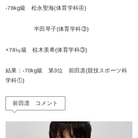
-78kg級 松永聖海(体育学科④)
半田琴子(体育学科③)
+78㎏級 椋木美希(体育学科③)
結果：-70kg級 第3位 前田凛(競技スポーツ科
学科①)
前田凛 コメント