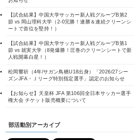
【試合結果】中国大学サッカー新人戦グループB第2
節 vs 岡山理科大学（2-0完勝！連勝＆連続クリーンシ
ートで首位を堅持！）
【試合結果】中国大学サッカー新人戦グループB第1
節 vs 就実大学（8発爆勝！圧巻のクリーンシートで新
人戦開幕白星！）
松岡響祈（4年/サガン鳥栖U18出身）「2026/27シー
ズンJFA・Ｊリーグ特別指定選手」認定のお知らせ
【お知らせ】天皇杯 JFA 第106回全日本サッカー選手
権大会 チケット販売概要について
部活動別アーカイブ