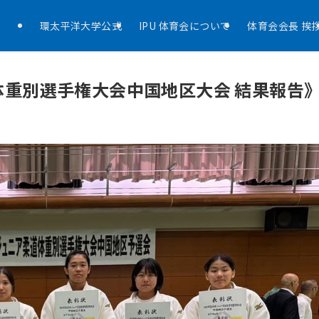
環太平洋大学公式
IPU 体育会について
体育会会長 挨
体重別選手権大会中国地区大会 結果報告