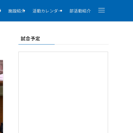
拶
施設紹介
活動カレンダー
部活動紹介
》
試合予定