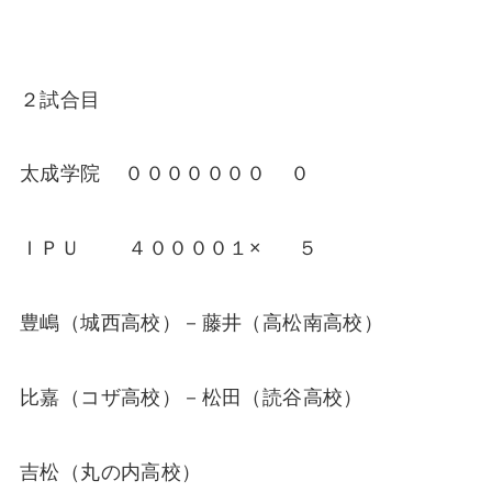
２試合目
太成学院 ０００００００ ０
ＩＰＵ ４００００１× ５
豊嶋（城西高校）－藤井（高松南高校）
比嘉（コザ高校）－松田（読谷高校）
吉松（丸の内高校）